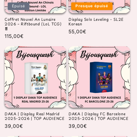
Presque épuisé
Épuisé
Coffret Nouvel An Lunaire
Display Solo Leveling - SL2E
2026 – Riftbound (LoL TCG)
Korean
🧧
Prix
55,00€
Prix
115,00€
habituel
habituel
DAKA | Display Real Madrid
DAKA | Display FC Barcelone
2025-2026 | TOP AUDIENCE
2025-2026 | TOP AUDIENCE
Prix
39,00€
Prix
39,00€
habituel
habituel