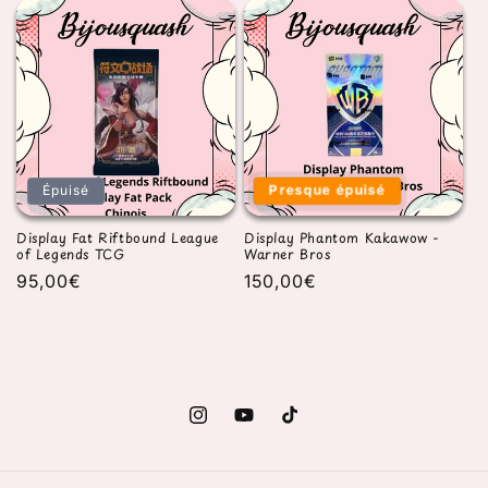
Presque épuisé
Épuisé
Display Fat Riftbound League
Display Phantom Kakawow -
of Legends TCG
Warner Bros
Prix
95,00€
Prix
150,00€
habituel
habituel
Instagram
YouTube
TikTok