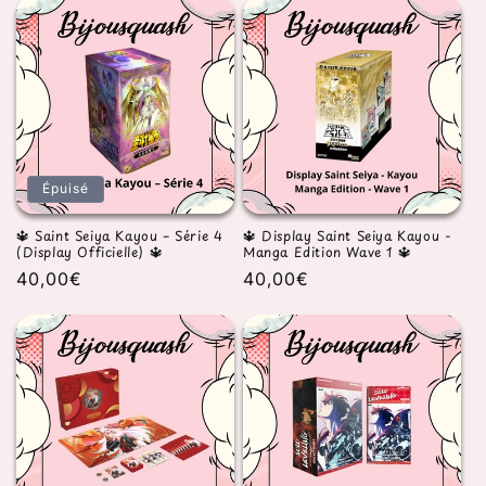
Épuisé
🔱 Saint Seiya Kayou – Série 4
🔱 Display Saint Seiya Kayou -
(Display Officielle) 🔱
Manga Edition Wave 1 🔱
Prix
40,00€
Prix
40,00€
habituel
habituel