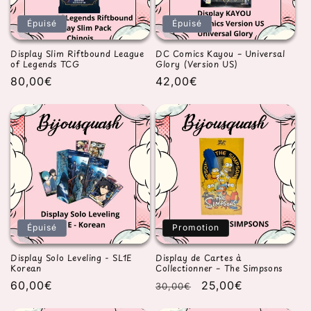
t
Épuisé
Épuisé
i
Display Slim Riftbound League
DC Comics Kayou – Universal
o
of Legends TCG
Glory (Version US)
Prix
80,00€
Prix
42,00€
n
habituel
habituel
:
Épuisé
Promotion
Display Solo Leveling - SL1E
Display de Cartes à
Korean
Collectionner – The Simpsons
Prix
60,00€
Prix
Prix
25,00€
30,00€
habituel
habituel
promotionnel