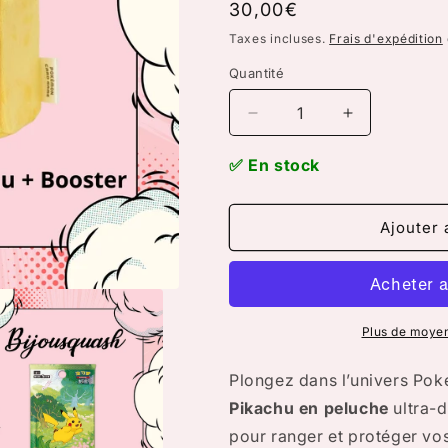
Prix
30,00€
habituel
Taxes incluses.
Frais d'expédition
Quantité
Réduire
Augmenter
la
la
quantité
quantité
✅ En stock
de
de
Deck
Deck
Box
Box
Ajouter 
Pikachu
Pikachu
en
en
Peluche
Peluche
+
+
1
1
Plus de moye
Booster
Booster
Pokémon
Pokémon
Plongez dans l’univers Po
151
151
Pikachu en peluche
ultra-d
(Version
(Version
pour ranger et protéger vos
Chinoise
Chinoise