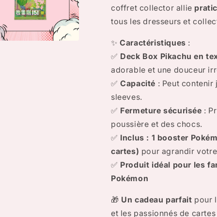
–
–
coffret collector allie
pratic
5
5
tous les dresseurs et collec
Cartes)
Cartes)
✨
Caractéristiques
:
r
✅
Deck Box Pikachu en te
a
adorable et une douceur irré
✅
Capacité
: Peut contenir
re
le
sleeves.
✅
Fermeture sécurisée
: P
poussière et des chocs.
✅
Inclus : 1 booster Poké
cartes)
pour agrandir votre 
✅
Produit idéal pour les f
Pokémon
🎁
Un cadeau parfait
pour 
et les passionnés de cartes