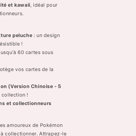
ité et kawaii
, idéal pour
tionneurs.
xture peluche
: un design
sistible !
 jusqu’à 60 cartes sous
rotège vos cartes de la
mon (Version Chinoise - 5
collection !
ans et collectionneurs
les amoureux de Pokémon
 à collectionner. Attrapez-le