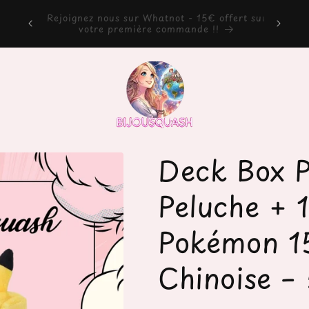
Pro
rt sur
Bienvenue chez Bijousquash !
procha
Deck Box P
Peluche + 
Pokémon 15
Chinoise –