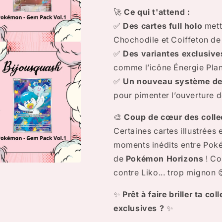
🚀
Ce qui t'attend :
✅
Des cartes full holo
mett
Chochodile et Coiffeton de
r
✅
Des variantes exclusive
a
comme l’icône Énergie Plant
✅
Un nouveau système de 
re
pour pimenter l’ouverture 
le
🎨
Coup de cœur des colle
Certaines cartes illustrées
moments inédits entre Poké
de
Pokémon Horizons
! Co
r
contre Liko... trop mignon 
a
✨
Prêt à faire briller ta co
exclusives ?
✨
re
le