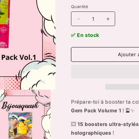
Quantité
Réduire
Augmenter
la
la
quantité
quantité
✅ En stock
de
de
Pokémon
Pokémon
GEM
GEM
Ajouter 
PACK
PACK
VOL.1
VOL.1
–
–
VERSION
VERSION
CHINOISE
CHINOISE
🇨🇳
🇨🇳
Prépare-toi à booster ta co
Gem Pack Volume 1
! 🎴✨
💥
15 boosters ultra-stylés
holographiques
!