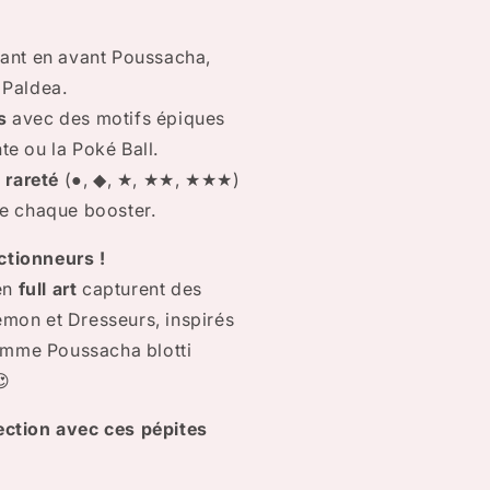
ant en avant Poussacha,
 Paldea.
s
avec des motifs épiques
e ou la Poké Ball.
rareté
(●, ◆, ★, ★★, ★★★)
de chaque booster.
ctionneurs !
 en
full art
capturent des
mon et Dresseurs, inspirés
mme Poussacha blotti
😍
llection avec ces pépites